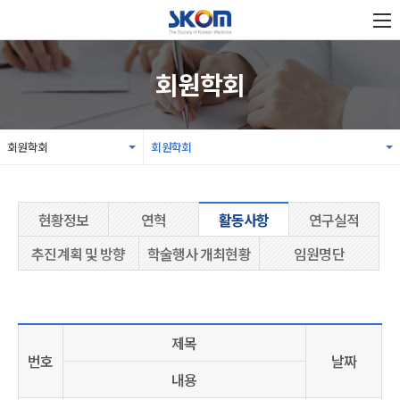
회원학회
회원학회
회원학회
현황정보
연혁
활동사항
연구실적
추진계획 및 방향
학술행사 개최현황
임원명단
제목
번호
날짜
내용