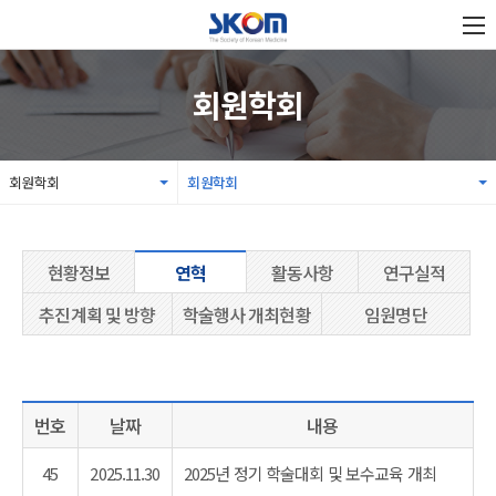
회원학회
회원학회
회원학회
현황정보
연혁
활동사항
연구실적
추진계획 및 방향
학술행사 개최현황
임원명단
번호
날짜
내용
45
2025.11.30
2025년 정기 학술대회 및 보수교육 개최