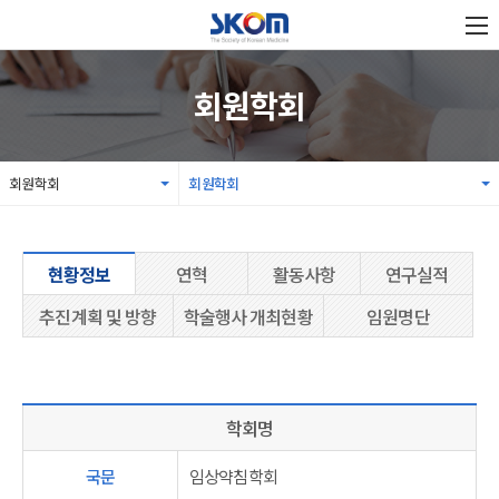
회원학회
회원학회
회원학회
현황정보
연혁
활동사항
연구실적
추진계획 및 방향
학술행사 개최현황
임원명단
학회명
국문
임상약침학회