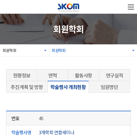
회원학회
회원학회
회원학회
현황정보
연혁
활동사항
연구실적
추진계획 및 방향
학술행사 개최현황
임원명단
45
3개학회 연합세미나