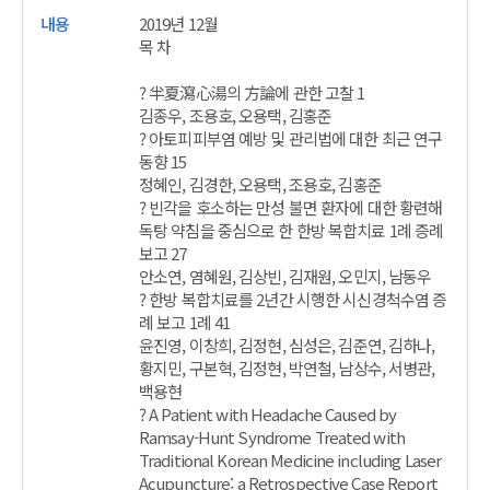
2019년 12월
목 차
? 半夏瀉心湯의 方論에 관한 고찰 1
김종우, 조용호, 오용택, 김홍준
? 아토피피부염 예방 및 관리법에 대한 최근 연구
동향 15
정혜인, 김경한, 오용택, 조용호, 김홍준
? 빈각을 호소하는 만성 불면 환자에 대한 황련해
독탕 약침을 중심으로 한 한방 복합치료 1례 증례
보고 27
안소연, 염혜원, 김상빈, 김재원, 오민지, 남동우
? 한방 복합치료를 2년간 시행한 시신경척수염 증
례 보고 1례 41
윤진영, 이창희, 김정현, 심성은, 김준연, 김하나,
황지민, 구본혁, 김정현, 박연철, 남상수, 서병관,
백용현
? A Patient with Headache Caused by
Ramsay-Hunt Syndrome Treated with
Traditional Korean Medicine including Laser
Acupuncture: a Retrospective Case Report