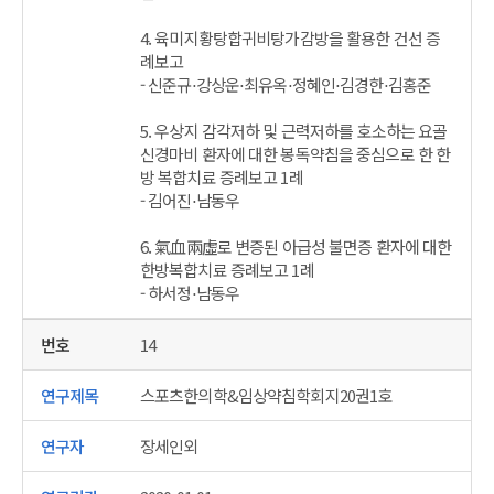
4. 육미지황탕합귀비탕가감방을 활용한 건선 증
례보고
- 신준규⋅강상운⋅최유옥⋅정혜인⋅김경한⋅김홍준
5. 우상지 감각저하 및 근력저하를 호소하는 요골
신경마비 환자에 대한 봉독약침을 중심으로 한 한
방 복합치료 증례보고 1례
- 김어진⋅남동우
6. 氣血兩虛로 변증된 아급성 불면증 환자에 대한
한방복합치료 증례보고 1례
- 하서정⋅남동우
14
스포츠한의학&임상약침학회지20권1호
장세인외