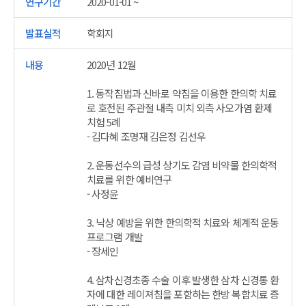
2020-01-01 ~
학회지
2020년 12월
1. 동작침법과 신바로 약침을 이용한 한의학 치료
로 호전된 주관절 내측 미치 외측 사오가염 환제
치험 5례
- 김다혜 조명재 김은정 김선우
2. 운동선수의 급성 상기도 감염 비약물 한의학적
치료를 위한 예비연구
- 사정윤
3. 낙상 예방을 위한 한의학적 치료와 체계적 운동
프로그램 개발
- 장세인
4. 삼차신경초종 수술 이후 발생한 삼차 신경통 환
자에 대한 레이져침을 포함하는 한방 복합치료 증