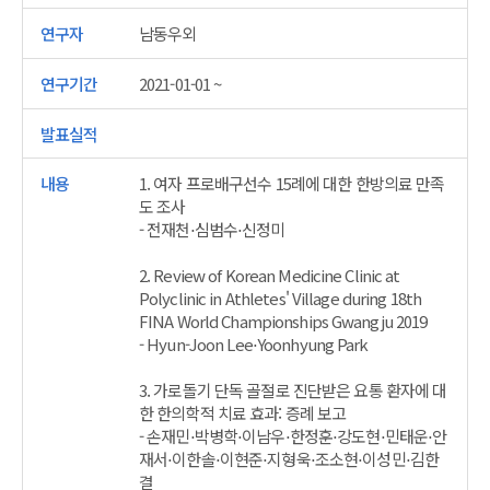
남동우외
2021-01-01 ~
1. 여자 프로배구선수 15례에 대한 한방의료 만족
도 조사
- 전재천⋅심범수⋅신정미
2. Review of Korean Medicine Clinic at
Polyclinic in Athletes' Village during 18th
FINA World Championships Gwangju 2019
- Hyun-Joon Lee⋅Yoonhyung Park
3. 가로돌기 단독 골절로 진단받은 요통 환자에 대
한 한의학적 치료 효과: 증례 보고
- 손재민⋅박병학⋅이남우⋅한정훈⋅강도현⋅민태운⋅안
재서⋅이한솔⋅이현준⋅지형욱⋅조소현⋅이성민⋅김한
결