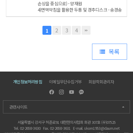
손상을 중심으로) - 양재원
4)면역약침을 활용한 두통 및 경추디스크 - 송경송
2
3
4
1
목록
개인정보처리방침
이메일무단수집거부
회원학회관리자
관련사이트
서울특별시 강서구 허준로91 대한한의사협회 회관 307호 (우)07525
Tel. 02-2658-3630
Fax. 02-2658-3631
E-mail.
skom1953@daum.net