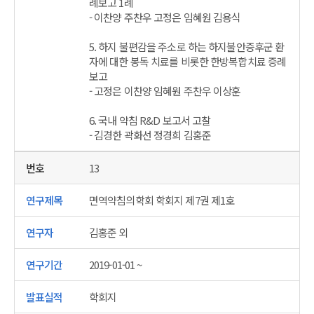
례보고 1례
- 이찬양 주찬우 고정은 임혜원 김용식
5. 하지 불편감을 주소로 하는 하지불안증후군 환
자에 대한 봉독 치료를 비롯한 한방복합치료 증례
보고
- 고정은 이찬양 임혜원 주찬우 이상훈
6. 국내 약침 R&D 보고서 고찰
- 김경한 곽화선 정경희 김홍준
13
면역약침의학회 학회지 제7권 제1호
김홍준 외
2019-01-01 ~
학회지