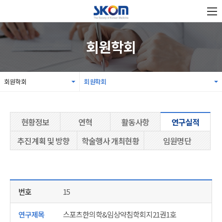
회원학회
회원학회
회원학회
현황정보
연혁
활동사항
연구실적
추진계획 및 방향
학술행사 개최현황
임원명단
15
스포츠한의학&임상약침학회지21권1호