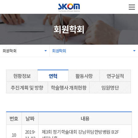
회원학회
회원학회
회원학회
현황정보
연혁
활동사항
연구실적
추진계획 및 방향
학술행사 개최현황
임원명단
번호
날짜
내용
2019-
제3회 정기학술대회 강남위담한방병원 B2F
10