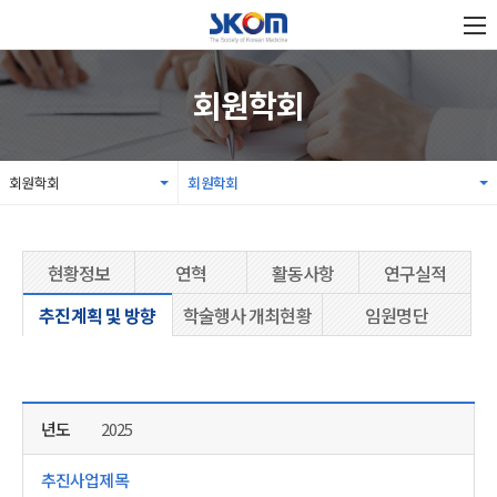
회원학회
회원학회
회원학회
현황정보
연혁
활동사항
연구실적
추진계획 및 방향
학술행사 개최현황
임원명단
2025