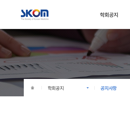
학회공지
학회공지
학회소개
공지사항
인사말
포토뉴스
역사/연혁
국내외 행사일정
기구/조직
지정기부금
임원
정관/제규정
학회공지
공지사항
오시는 길