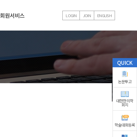
회원서비스
LOGIN
JOIN
ENGLISH
학술행사
회원서비스
국내 학술행사
회원가입안내
해외 학술교류
QUICK
학술대상
장학생 선발
논문투고
대한한의학
회지
학술대회등록