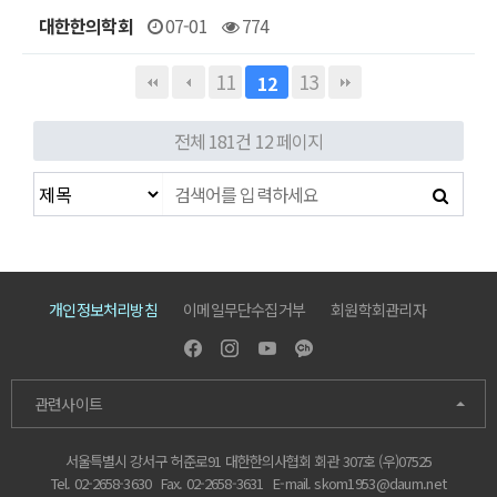
대한한의학회
07-01
774
11
13
12
전체 181건
12 페이지
개인정보처리방침
이메일무단수집거부
회원학회관리자
관련사이트
서울특별시 강서구 허준로91 대한한의사협회 회관 307호 (우)07525
Tel. 02-2658-3630
Fax. 02-2658-3631
E-mail.
skom1953@daum.net