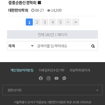
중풍순환신경학회 ■
대한한의학회
08-27
14,309
2
3
4
5
1
전체 182건
1 페이지
개인정보처리방침
이메일무단수집거부
회원학회관리자
관련사이트
서울특별시 강서구 허준로91 대한한의사협회 회관 307호 (우)07525