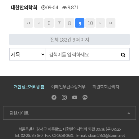
대한한의학회
09-04
9,871
6
7
8
10
9
전체 182건
9 페이지
개인정보처리방침
이메일무단수집거부
회원학회관리자
관련사이트
서울특별시 강서구 허준로91 대한한의사협회 회관 307호 (우)07525
Tel. 02-2658-3630
Fax. 02-2658-3631
E-mail.
skom1953@daum.net