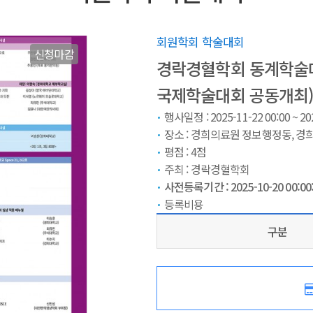
회원학회 학술대회
신청마감
경락경혈학회 동계학술대
국제학술대회 공동개최
행사일정 : 2025-11-22 00:00 ~ 202
장소 :
경희의료원 정보행정동, 경희대 
평점 :
4
점
주최 :
경락경혈학회
사전등록기간 :
2025-10-20 00:00
등록비용
구분