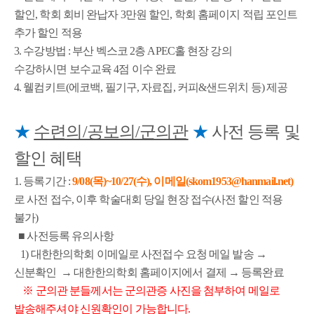
할인, 학회 회비 완납자 3만원 할인, 학회 홈페이지 적립 포인트
추가 할인 적용
3. 수강방법 : 부산 벡스코 2층 APEC홀 현장 강의
수강하시면
보수교육 4점 이수 완료
4.
웰컴키트(에코백, 필기구, 자료집, 커피&샌드위치 등) 제공
★
수련의/공보의/군의관
★
사전 등록 및
할인 혜택
1. 등록기간 :
9/08(목)~10/27(수)
, 이메일(skom1953@hanmail.net)
로 사전 접수,
이후 학술대회 당일 현장 접수(사전 할인 적용
불가)
■ 사전등록 유의사항
1) 대한한의학회 이메일로 사전접수 요청 메일 발송 →
신분확인 → 대한한의학회 홈페이지에서 결제 → 등록완료
※ 군의관 분들께서는 군의관증 사진을 첨부하여 메일로
발송해주셔야 신원확인이 가능합니다.