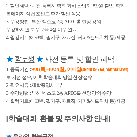
2.
할인혜택 : 사전 등록시 학회 회비 완납자 3만원 할인, 학회
홈페이지 적립 포인트 추가 할인 적용
3. 수강방법 :
부산 벡스코 2층 APEC홀
현장 강의
수강하시면
보수교육 4점 이수 완료
4.
웰컴키트(에코백, 필기구, 자료집, 커피&샌드위치 등) 제공
★
학부생
★
사전 등록 및 할인 혜택
1. 등록기간 :
9/08(목)~10/27(월)
, 이메일(skom1953@hanmail.net)
로 사전 접수,
이후 학술대회 당일 현장 접수
2.
필요서류 : 재학증명서 1부.
3. 수강방법 :
부산 벡스코 2층 APEC홀
현장 강의 수강
4.
웰컴키트(에코백, 필기구, 자료집, 커피&샌드위치 등) 제공
[
학술대회 환불 및 주의사항 안내
]
★
온라인
환불규정