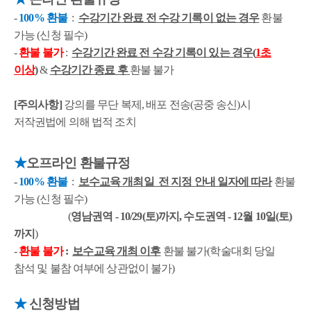
-
100% 환불
:
수강기간 완료 전 수강 기록이 없는 경우
환불
가능 (신청 필수)
-
환불 불가
:
수강기간 완료 전 수강 기록이 있는 경우(
1초
이상
)
&
수강기간 종료 후
환불 불가
[주의사항]
강의를 무단 복제, 배포 전송(공중 송신)시
저작권법에 의해 법적 조치
★
오프라인
환불규정
-
100% 환불
:
보수교육 개최일 전 지정 안내 일자에 따라
환불
가능 (신청 필수)
(
영남권역 - 10/29(토)까지, 수도권역 - 12월 10일(토)
까지
)
-
환불 불가
:
보수교육 개최 이후
환불 불가(학술대회 당일
참석 및 불참 여부에 상관없이 불가)
★
신청방법