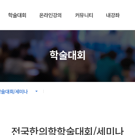
학술대회
온라인강의
커뮤니티
내강좌
강의
커뮤니티
학술대회
학회 온라인강의
공지사항
 온라인강의
온라인플랫폼 사용안내
자료실
술대회/세미나
전국한의학학술대회/세미나