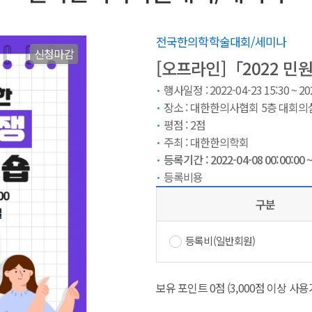
전국한의학학술대회/세미나
신청마감
[오프라인]「2022 민
행사일정 : 2022-04-23 15:30 ~ 202
장소 :
대한한의사협회 5층 대회의
평점 :
2
점
주최 :
대한한의학회
등록기간 :
2022-04-08 00:00:00
등록비용
구분
등록비(일반회원)
보유 포인트
0
점
(3,000점 이상 사용