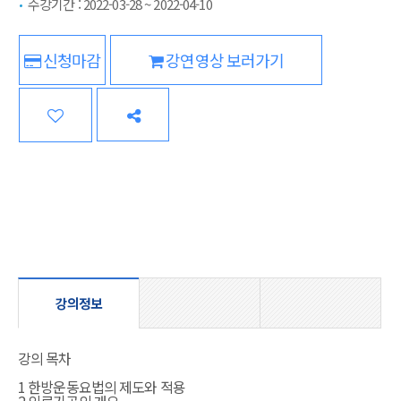
수강기간 :
2022-03-28
~
2022-04-10
신청마감
강연영상 보러가기
관
심
강
의
강의정보
강의 목차
1 한방운동요법의 제도와 적용