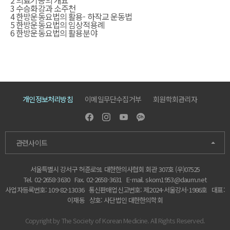
2 의료기공의 개요
3 수승화강과 소주천
4 한방운동요법의 활용- 하작교 운동법
5 한방운동요법의 임상적용례
6 한방운동요법의 활용분야
개인정보처리방침
이메일무단수집거부
회원학회관리자
관련사이트
서울특별시 강서구 허준로91 대한한의사협회 회관 307호 (우)07525
Tel. 02-2658-3630
Fax. 02-2658-3631
E-mail.
skom1953@daum.net
사업자등록번호: 109-82-13036
통신판매업신고번호: 제2024-서울강서-1986호
대표:
이재동
상호: 사단법인 대한한의학회
Copyright by The Society of Korean Medicine. All Rights Reserved.