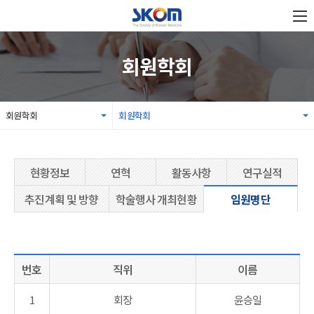
회원학회
회원학회
회원학회
현황정보
연혁
활동사항
연구실적
추진계획 및 방향
학술행사 개최현황
임원명단
번호
직위
이름
1
회장
윤승일