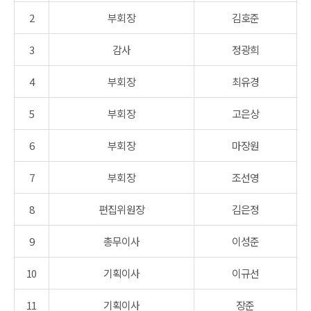
2
부회장
김호준
3
감사
정광희
4
부회장
최유경
5
부회장
고은상
6
부회장
마장원
7
부회장
조선영
8
편집위원장
김은정
9
총무이사
이성준
10
기획이사
이규선
11
기획이사
장준