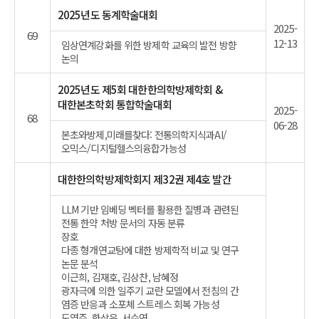
2025년도 동계학술대회
2025-
69
12-13
임상연계강화를 위한 방제학 교육의 발전 방향
논의
2025년도 제5회 대한한의학방제학회 &
대한본초학회 통합학술대회
2025-
68
06-28
본초와방제,미래를찾다: 전통의학지식과AI/
오믹스/디지털헬스의융합가능성
대한한의학방제학회지 제32권 제4호 발간
LLM 기반 임베딩 벡터를 활용한 질병과 관련된
전통 한약 처방 문서의 자동 분류
장호
다종 형개연교탕에 대한 방제학적 비교 및 연구
논문 분석
이근희, 김재호, 김상찬, 남혜정
광자극에 의한 일주기 교란 모델에서 전침의 간
염증 반응과 소포체 스트레스 회복 가능성
도영주, 한상은, 서수연