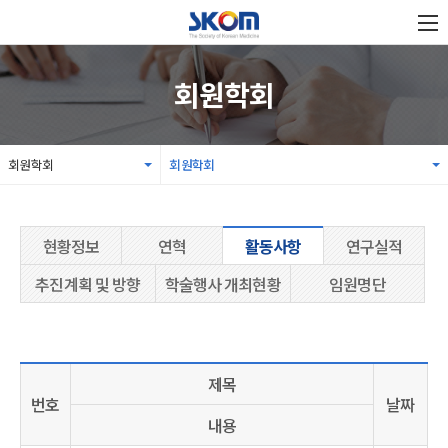
회원학회
회원학회
회원학회
현황정보
연혁
활동사항
연구실적
추진계획 및 방향
학술행사 개최현황
임원명단
제목
번호
날짜
내용