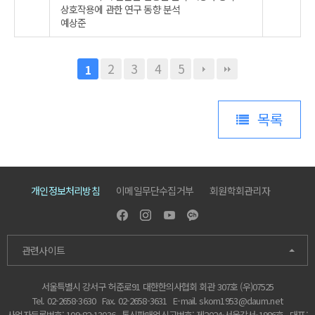
상호작용에 관한 연구 동향 분석
예상준
2
3
4
5
1
목록
개인정보처리방침
이메일무단수집거부
회원학회관리자
관련사이트
서울특별시 강서구 허준로91 대한한의사협회 회관 307호 (우)07525
Tel. 02-2658-3630
Fax. 02-2658-3631
E-mail.
skom1953@daum.net
사업자등록번호: 109-82-13036
통신판매업신고번호: 제2024-서울강서-1986호
대표: