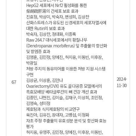
HepG2 세포에서 Nrf2 활성화를 통한
柴胡疏肝湯의 간세포 보호 효과
진효정, 박상미, 박숙자, 변성희, 김상찬
산화스트레스가 유도된 신경세포의 세포자멸사에
대한 Rutin의 보호 효과
박숙자, 김상찬, 정대화, 이종록
Raw 264.7 대식세포에서의 황칠나무
(Dendropanax morbiferus) 잎 추출물의 항산화
및 항염증 효과
김영훈, 김민정, 양예진, 허지웅, 이동빈, 이후장,
박광일
처방 주치의 동유의어를 이용한 처방 지원 시스템
구현
2024-
김상균, 이상훈, 김안나
67
11-30
Ovariectomy(OVX) 유도 골다공증 모델에서의
흑효모배양 베타글루칸의 뼈 건강 개선 효과
김종민, 나현진, 김이슬, 김재구, 이상희, 조민정,
김영숙, 성미정
제호탕과 식치제호탕의 비교연구
육진아, 김유진, 장대자, 고병섭, 이정화
자초 주정 추출물의 유효성분 분석 및 항산화 효능
평가
허지웅, 유영주, 김민정, 양예진, 이후장, 이동빈,