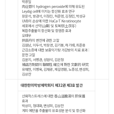
박광일
肉蓯蓉이 hydrogen peroxide에 의해 유도된
Leydig cell에 미치는 항산화 효과 연구
장문석, 방관석, 이정진, 허준영, 김정민, 박성규
UVB의 손상에 의한 HaCa-T Keratinocyte
세포에서 산약(山藥) 및 토복령(土茯苓)
복합추출물의 항산화 및 항염증 효과
오태우
拱辰丹의 변천에 관한 고찰
김원남, 이두석, 박장경, 김기봉, 하기태, 최준용
근감소증에 대한 보중익기탕 가감방의 치료 효과 :
문헌 고찰
김윤지, 서병관, 성원석, 김은정
補益方劑間의 聯關性 確立에 對한 文獻的 硏究
유재현, 이병욱, 김재광, 제갈경환, 노종성, 변성희,
김상찬
대한한의학방제학회지 제32권 제3호 발간
산화적스트레스에 대한 香山溫膽湯의 肝保護
효과
박상미, 정대화, 변성희, 김상찬
계피 에탄올 추출물의 유효성분 분석 및 항산화