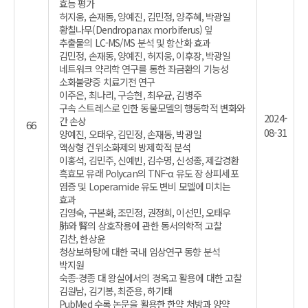
효능 평가
허지웅, 손재동, 양예진, 김민정, 양주혜, 박광일
황칠나무(Dendropanax morbiferus) 잎
추출물의 LC-MS/MS 분석 및 항산화 효과
김민정, 손재동, 양예진, 허지웅, 이후장, 박광일
네트워크 약리학 연구를 통한 좌금환의 기능성
소화불량증 치료기전 연구
이주은, 최나리, 구승현, 최우균, 김병주
구속 스트레스로 인한 동물모델의 행동학적 변화와
2024-
간 손상
66
08-31
양예진, 오태우, 김민정, 손재동, 박광일
액상형 건위소화제의 방제학적 분석
이홍석, 김민주, 신예빈, 김수명, 신성종, 제갈경환
흑효모 유래 Polycan의 TNF-α 유도 장 상피세포
염증 및 Loperamide 유도 변비 모델에 미치는
효과
김영숙, 구본화, 조민정, 권정희, 이선민, 오태우
肺와 腎의 상호작용에 관한 동서의학적 고찰
김찬, 한상윤
청상보하탕에 대한 국내 임상연구 동향 분석
박지원
숙종-경종 대 왕실에서의 경옥고 활용에 대한 고찰
김원남, 김기봉, 최준용, 하기태
PubMed 수록 논문을 활용한 한약 처방과 양약